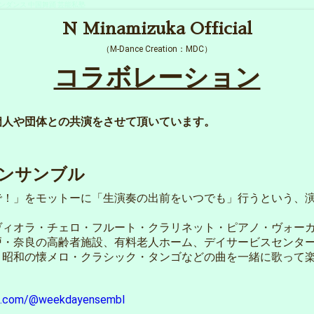
舞踊 モダンダンス 中国舞踊 芸能私塾
N Minamizuka Official
（M-Dance Creation：MDC）
コラボレーション
個人や団体との共演をさせて頂いています。
ンサンブル
で！」をモットーに「生演奏の出前をいつでも」行うという、
ヴィオラ・チェロ・フルート・クラリネット・ピアノ・ヴォー
戸・奈良の高齢者施設、有料老人ホーム、デイサービスセンタ
・昭和の懐メロ・クラシック・タンゴなどの曲を一緒に歌って
be.com/@weekdayensembl