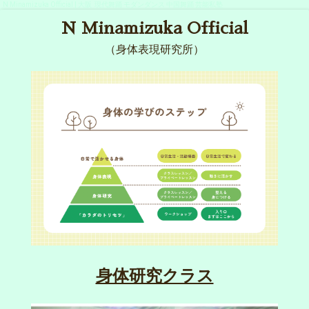
N Minamizuka Official | 大阪 現代舞踊 モダンダンス 中国舞踊 芸能私塾
N Minamizuka Official
（身体表現研究所）
身体研究クラス